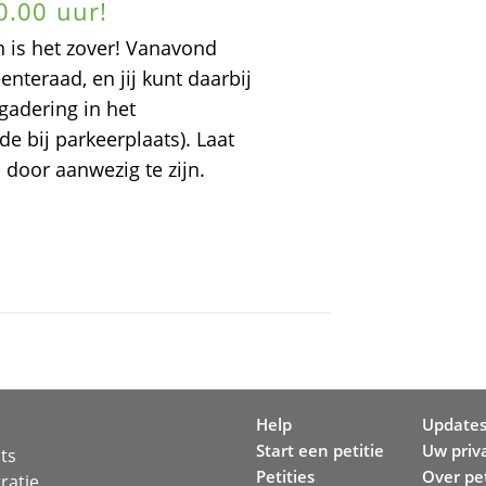
0.00 uur!
is het zover! Vanavond
teraad, en jij kunt daarbij
rgadering in het
e bij parkeerplaats). Laat
 door aanwezig te zijn.
Help
Update
Start een petitie
Uw priv
ots
Petities
Over pet
ratie