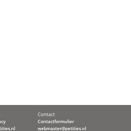
Contact
s
acy
Contactformulier
ities.nl
webmaster@petities.nl