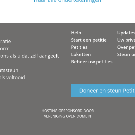
Help
Update
Start een petitie
Uw priv
ratie
Petities
Over pet
svorm
Loketten
Steun o
ons als u dat zélf aangeeft
Beheer uw petities
atssteun
ls voltooid
Doneer en steun Petit
HOSTING GESPONSORD DOOR
VERENIGING OPEN DOMEIN