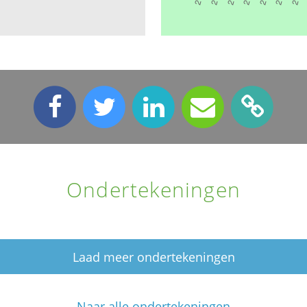
Ondertekeningen
Laad meer ondertekeningen
Naar alle ondertekeningen