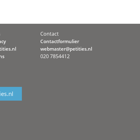
Contact
s
acy
Contactformulier
ities.nl
webmaster@petities.nl
020 7854412
ns
ies.nl