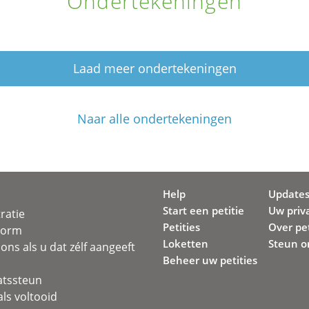
Ondertekeningen
Laad meer ondertekeningen
Naar alle ondertekeningen
Help
Update
Start een petitie
Uw priv
ratie
Petities
Over pet
svorm
Loketten
Steun o
ons als u dat zélf aangeeft
Beheer uw petities
atssteun
ls voltooid