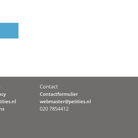
Contact
s
acy
Contactformulier
ities.nl
webmaster@petities.nl
020 7854412
ns