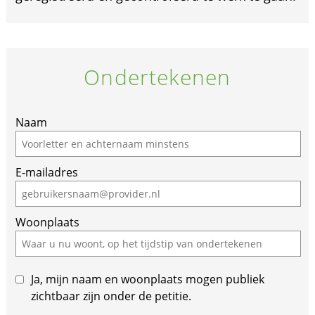
Ondertekenen
If
Naam
you
are
E-mailadres
a
human,
ignore
Woonplaats
this
field
Ja, mijn naam en woonplaats mogen publiek
zichtbaar zijn onder de petitie.