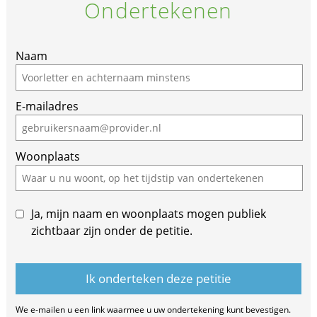
Ondertekenen
If
Naam
you
are
E-mailadres
a
human,
ignore
Woonplaats
this
field
Ja, mijn naam en woonplaats mogen publiek
zichtbaar zijn onder de petitie.
We e-mailen u een link waarmee u uw ondertekening kunt bevestigen.