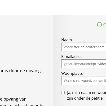
On
Naam
E-mailadres
r is door de opvang
Woonplaats
Ja, mijn naam en woo
zijn onder de petitie.
de opvang van
ers naast zich neer te