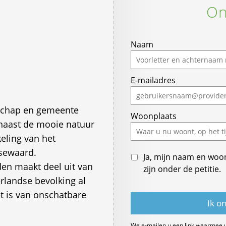
On
Naam
E-mailadres
eschap en gemeente
Woonplaats
 naast de mooie natuur
eling van het
ssewaard.
Ja, mijn naam en woo
en maakt deel uit van
zijn onder de petitie.
rlandse bevolking al
t is van onschatbare
We e-mailen u een link waarmee 