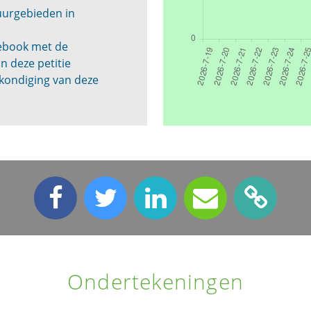
tuurgebieden in
cebook met de
n deze petitie
kondiging van deze
Ondertekeningen