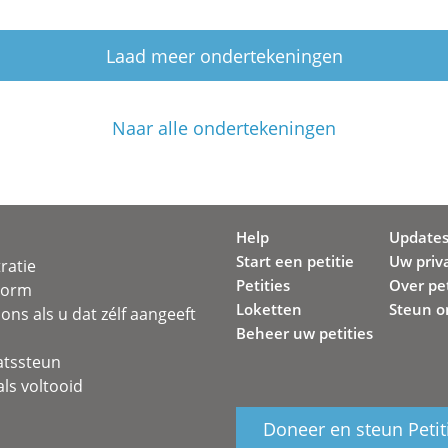
Laad meer ondertekeningen
Naar alle ondertekeningen
Help
Update
Start een petitie
Uw priv
ratie
Petities
Over pet
svorm
Loketten
Steun o
ons als u dat zélf aangeeft
Beheer uw petities
atssteun
ls voltooid
Doneer en steun Petit