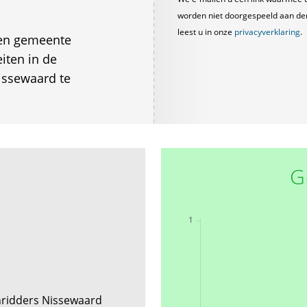
worden niet doorgespeeld aan derde
leest u in onze
privacyverklaring
.
 en gemeente
iten in de
issewaard te
G
nridders Nissewaard