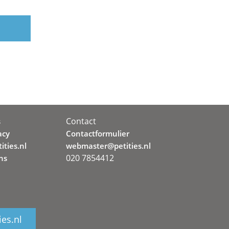
Contact
s
acy
Contactformulier
ities.nl
webmaster@petities.nl
020 7854412
ns
ies.nl