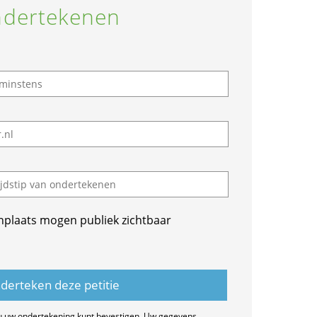
dertekenen
nplaats mogen publiek zichtbaar
u uw ondertekening kunt bevestigen. Uw gegevens