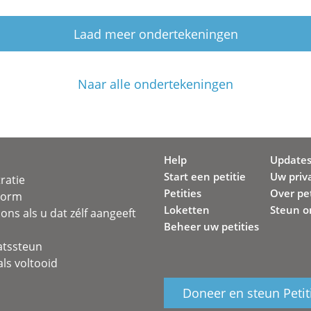
Laad meer ondertekeningen
Naar alle ondertekeningen
Help
Update
Start een petitie
Uw priv
ratie
Petities
Over pet
svorm
Loketten
Steun o
ons als u dat zélf aangeeft
Beheer uw petities
atssteun
ls voltooid
Doneer en steun Petit