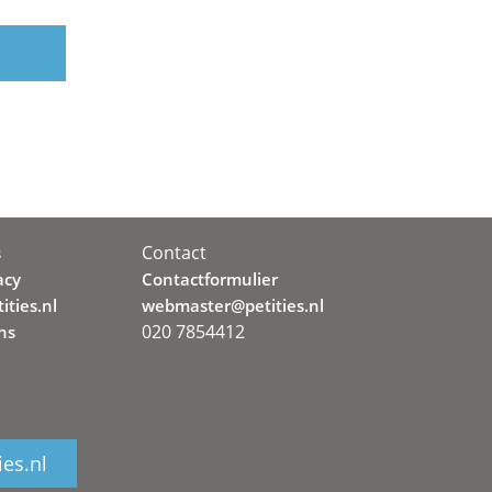
Contact
s
acy
Contactformulier
ities.nl
webmaster@petities.nl
020 7854412
ns
ies.nl