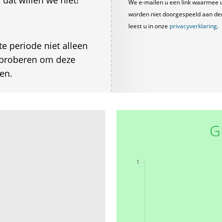
dat willen we niet!
We e-mailen u een link waarmee 
worden niet doorgespeeld aan derde
leest u in onze
privacyverklaring
.
te periode niet alleen
e proberen om deze
en.
G