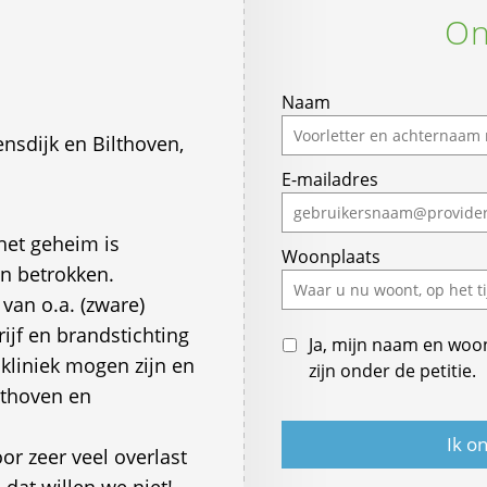
On
If
Naam
you
sdijk en Bilthoven,
are
E-mailadres
a
human,
ignore
 het geheim is
Woonplaats
this
jn betrokken.
field
van o.a. (zware)
ijf en brandstichting
Ja, mijn naam en woo
 kliniek mogen zijn en
zijn onder de petitie.
lthoven en
oor zeer veel overlast