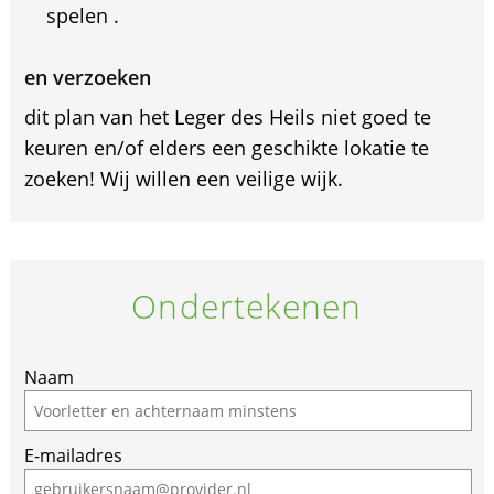
spelen .
en verzoeken
dit plan van het Leger des Heils niet goed te
keuren en/of elders een geschikte lokatie te
zoeken! Wij willen een veilige wijk.
Ondertekenen
If
Naam
you
are
E-mailadres
a
human,