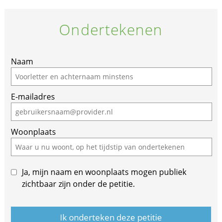
Ondertekenen
If
Naam
you
are
E-mailadres
a
human,
ignore
Woonplaats
this
field
Ja, mijn naam en woonplaats mogen publiek
zichtbaar zijn onder de petitie.