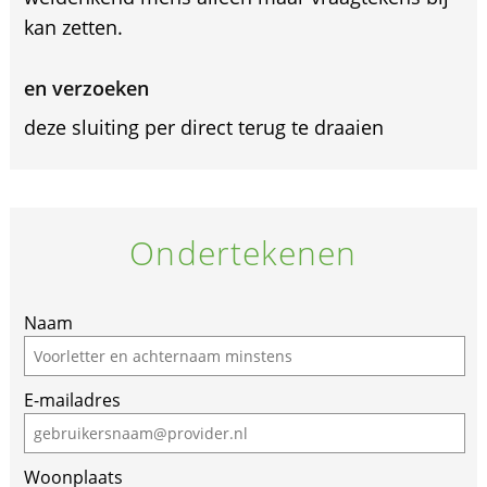
kan zetten.
en verzoeken
deze sluiting per direct terug te draaien
Ondertekenen
If
Naam
you
are
E-mailadres
a
human,
ignore
Woonplaats
this