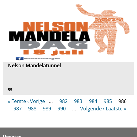
Nelson Mandelatunnel
55
« Eerste
‹ Vorige
…
982
983
984
985
986
987
988
989
990
…
Volgende ›
Laatste »
Updates