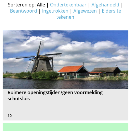
Sorteren op:
Alle
|
Ondertekenbaar
|
Afgehandeld
|
Beantwoord
|
Ingetrokken
|
Afgewezen
|
Elders te
tekenen
Ruimere openingstijden/geen voormelding
schutsluis
10