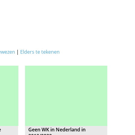
ewezen
|
Elders te tekenen
e
Geen WK in Nederland in