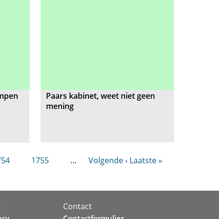
impen
Paars kabinet, weet niet geen
mening
754
1755
…
Volgende ›
Laatste »
Contact
s
acy
Contactformulier