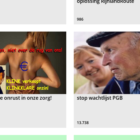
oplossing RijnlandRoute
986
e onrust in onze zorg!
stop wachtlijst PGB
13.738