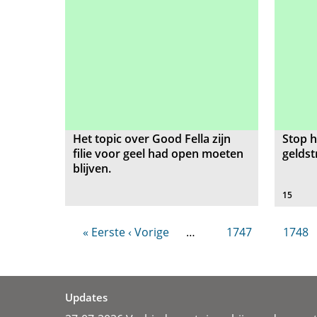
Het topic over Good Fella zijn
Stop h
filie voor geel had open moeten
gelds
blijven.
15
« Eerste
‹ Vorige
…
1747
1748
Updates