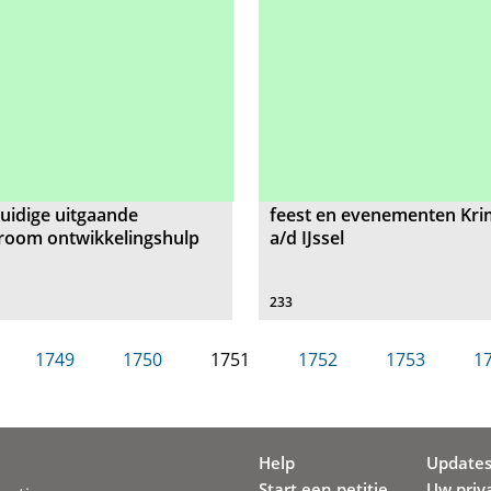
uidige uitgaande
feest en evenementen Kr
troom ontwikkelingshulp
a/d IJssel
233
1749
1750
1751
1752
1753
1
Help
Update
Start een petitie
Uw priv