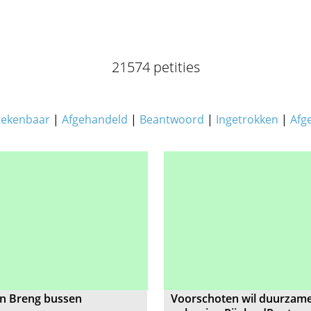
21574 petities
tekenbaar
|
Afgehandeld
|
Beantwoord
|
Ingetrokken
|
Afg
in Breng bussen
Voorschoten wil duurzam