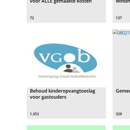
voor ALLE gemaakte kosten
Windm
72
137
Behoud kinderopvangtoeslag
Gemen
voor gastouders
1.353
329