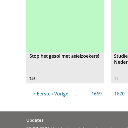
Stop het gesol met asielzoekers!
Studie
Neder
746
11
« Eerste
‹ Vorige
…
1669
1670
Updates