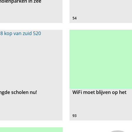
olenparken in zee
54
gde scholen nu!
WiFi moet blijven op het
93