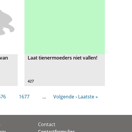
 van
Laat tienermoeders niet vallen!
427
676
1677
…
Volgende ›
Laatste »
Contact
s
acy
Contactformulier