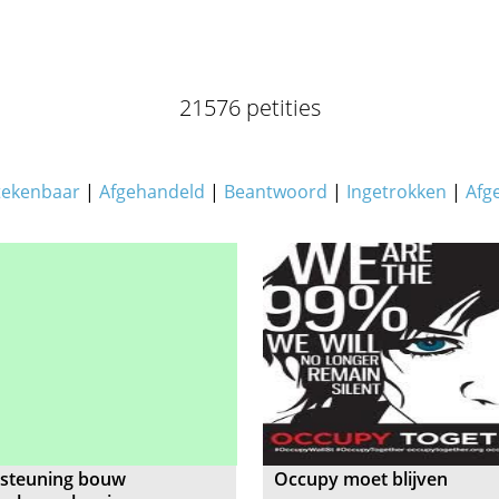
21576 petities
tekenbaar
|
Afgehandeld
|
Beantwoord
|
Ingetrokken
|
Afg
steuning bouw
Occupy moet blijven