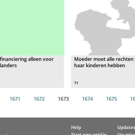
financiering alleen voor
Moeder moet alle rechten
landers
haar kinderen hebben
71
1671
1672
1673
1674
1675
1
Help
Update
Start een petitie
Uw priv