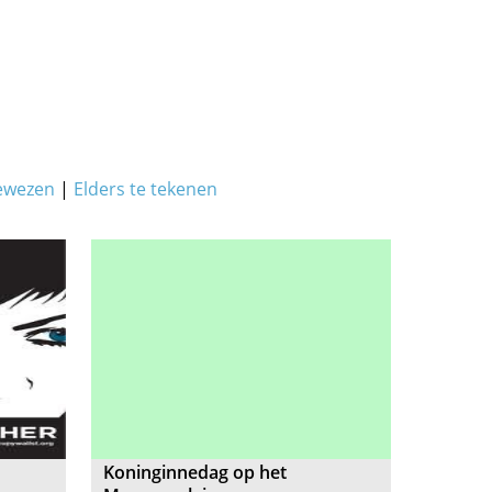
ewezen
|
Elders te tekenen
Koninginnedag op het