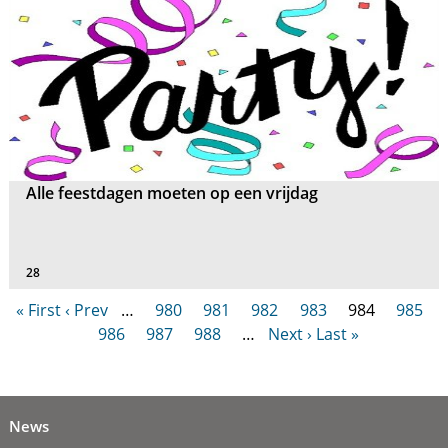
Alle feestdagen moeten op een vrijdag
28
« First
‹ Prev
…
980
981
982
983
984
985
986
987
988
…
Next ›
Last »
News