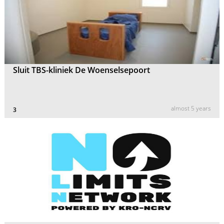
Sluit TBS-kliniek De Woenselsepoort
almost 5 years
3