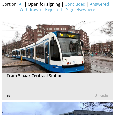
Sort on:
All
|
Open for signing
|
Concluded
|
Answered
|
Withdrawn
|
Rejected
|
Sign elsewhere
Tram 3 naar Centraal Station
3 months
18