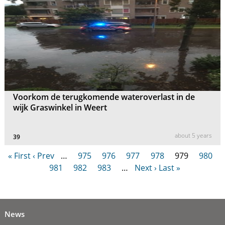
Voorkom de terugkomende wateroverlast in de
wijk Graswinkel in Weert
about 5 years
39
« First
‹ Prev
…
975
976
977
978
979
980
981
982
983
…
Next ›
Last »
News