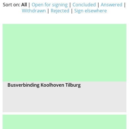
Sort on:
All
|
Open for signing
|
Concluded
|
Answered
|
Withdrawn
|
Rejected
|
Sign elsewhere
Busverbinding Koolhoven Tilburg