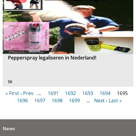
Pepperspray legaliseren in Nederland!
50
« First
‹ Prev
…
1691
1692
1693
1694
1695
1696
1697
1698
1699
…
Next ›
Last »
News