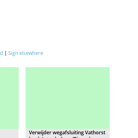
ed
|
Sign elsewhere
Verwijder wegafsluiting Vathorst