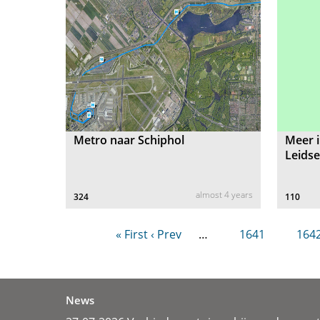
Metro naar Schiphol
Meer i
Leids
almost 4 years
324
110
« First
‹ Prev
…
1641
164
News