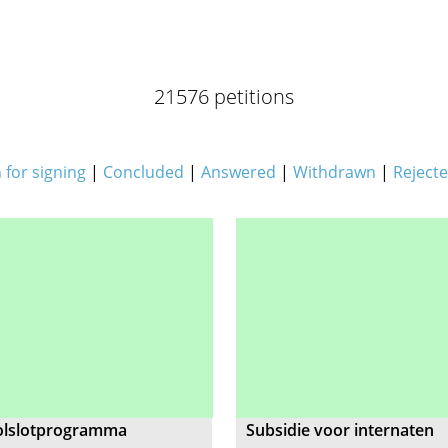
21576 petitions
for signing
|
Concluded
|
Answered
|
Withdrawn
|
Reject
olslotprogramma
Subsidie voor internaten