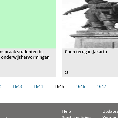
nspraak studenten bij
Coen terug in Jakarta
e onderwijshervormingen
23
2
1643
1644
1645
1646
1647
Help
Update
Start a petition
Your pr