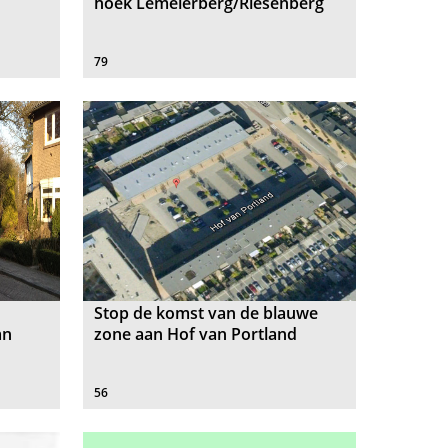
hoek Lemelerberg/Riesenberg
79
Stop de komst van de blauwe
an
zone aan Hof van Portland
56