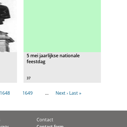
5 mei jaarlijkse nationale
feestdag
37
1648
1649
…
Next ›
Last »
Contact
s
ivacy
Contact form