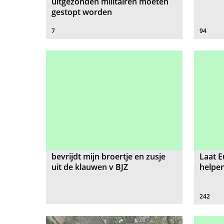
uitgezonden militairen moeten
gestopt worden
7
94
bevrijdt mijn broertje en zusje
Laat 
uit de klauwen v BJZ
helpe
242