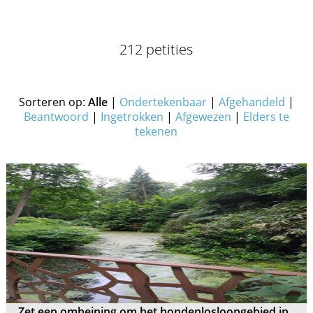
212 petities
Sorteren op:
Alle
|
Ondertekenbaar
|
Afgehandeld
|
Beantwoord
|
Ingetrokken
|
Afgewezen
|
Elders te
tekenen
Zet een omheining om het hondenlosloopgebied in