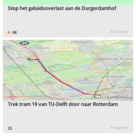
Stop het geluidsoverlast aan de Durgerdamhof
bijna 3 jaar
68
Trek tram 19 van TU-Delft door naar Rotterdam
3 maanden
23