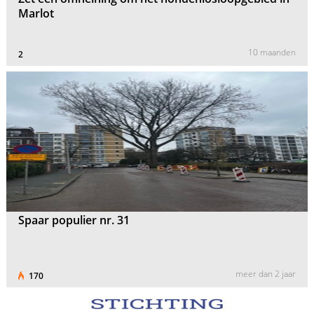
Marlot
10 maanden
2
Spaar populier nr. 31
meer dan 2 jaar
170