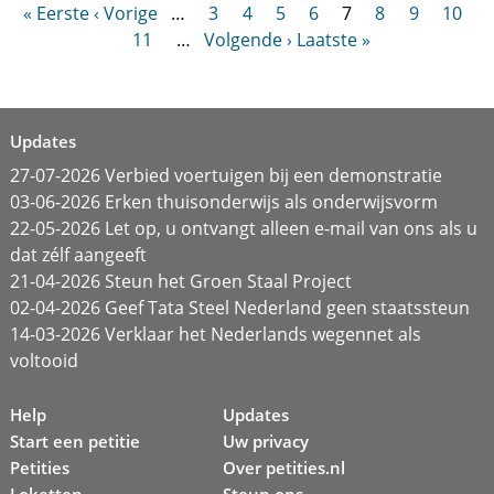
« Eerste
‹ Vorige
…
3
4
5
6
7
8
9
10
11
…
Volgende ›
Laatste »
Updates
27-07-2026 Verbied voertuigen bij een demonstratie
03-06-2026 Erken thuisonderwijs als onderwijsvorm
22-05-2026 Let op, u ontvangt alleen e-mail van ons als u
dat zélf aangeeft
21-04-2026 Steun het Groen Staal Project
02-04-2026 Geef Tata Steel Nederland geen staatssteun
14-03-2026 Verklaar het Nederlands wegennet als
voltooid
Help
Updates
Start een petitie
Uw privacy
Petities
Over petities.nl
Loketten
Steun ons