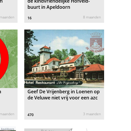
rn
de kindvriendelijke Hofveld-
buurt in Apeldoorn
 maanden
8 maanden
16
n
Geef De Vrijenberg in Loenen op
de Veluwe niet vrij voor een azc
 maanden
3 maanden
470