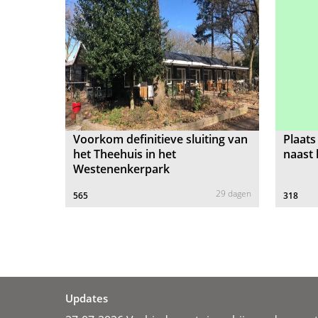
Voorkom definitieve sluiting van
Plaats
het Theehuis in het
naast 
Westenenkerpark
29 dagen
565
318
Updates