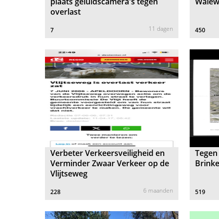
plaats geluidscamera's tegen
Walew
overlast
11 dagen
7
450
Verbeter Verkeersveiligheid en
Tegen 
Verminder Zwaar Verkeer op de
Brink
Vlijtseweg
6 maanden
228
519