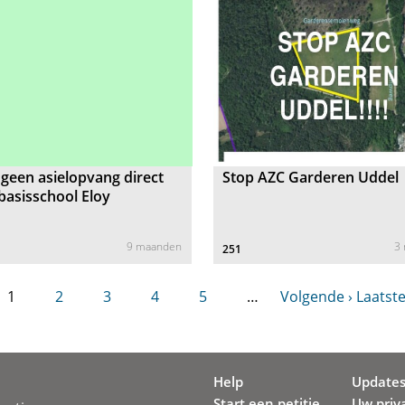
 geen asielopvang direct
Stop AZC Garderen Uddel
basisschool Eloy
9 maanden
3
251
1
2
3
4
5
…
Volgende ›
Laatste
Help
Update
Start een petitie
Uw priv