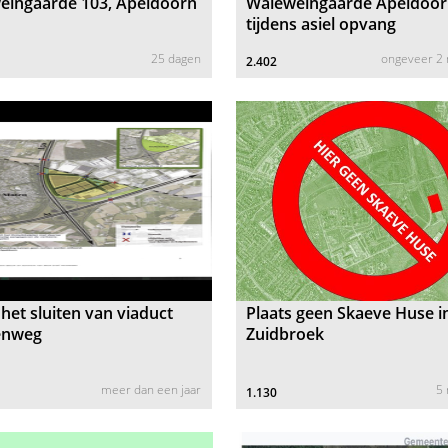
eingaarde 103, Apeldoorn
Waleweingaarde Apeldoo
tijdens asiel opvang
25 dagen
ongeveer 2
2.402
het sluiten van viaduct
Plaats geen Skaeve Huse i
enweg
Zuidbroek
meer dan een jaar
5
1.130