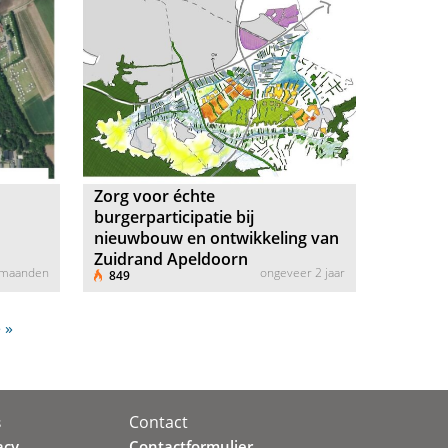
Zorg voor échte
burgerparticipatie bij
nieuwbouw en ontwikkeling van
Zuidrand Apeldoorn
 maanden
ongeveer 2 jaar
849
 »
Contact
s
acy
Contactformulier