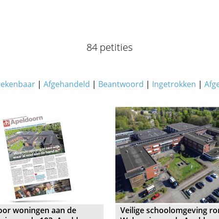
84 petities
tekenbaar
|
Afgehandeld
|
Beantwoord
|
Ingetrokken
|
Afg
oor woningen aan de
Veilige schoolomgeving r