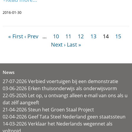
2016-01-30
« First
‹ Prev
…
10
11
12
13
14
15
Next ›
Last »
News
27-07-2026 Verbied voertuigen bij een demonstratie
03-06-2026 Erken thuisonderwijs als onderwijsvorm
22-05-2026 Let op, u ontvangt alleen e-mail van ons als u
dat zélf aangeeft
21-04-2026 Steun het Groen Staal Project
02-04-2026 Geef Tata Steel Nederland geen staatssteun
14-03-2026 Verklaar het Nederlands wegennet als
voltooid