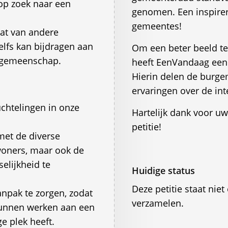
 op zoek naar een
genomen. Een inspire
gemeentes!
aat van andere
lfs kan bijdragen aan
Om een beter beeld te 
e gemeenschap.
heeft EenVandaag een 
Hierin delen de burge
ervaringen over de in
chtelingen in onze
Hartelijk dank voor uw
petitie!
met de diverse
woners, maar ook de
elijkheid te
Huidige status
Deze petitie staat ni
anpak te zorgen, zodat
verzamelen.
unnen werken aan een
e plek heeft.