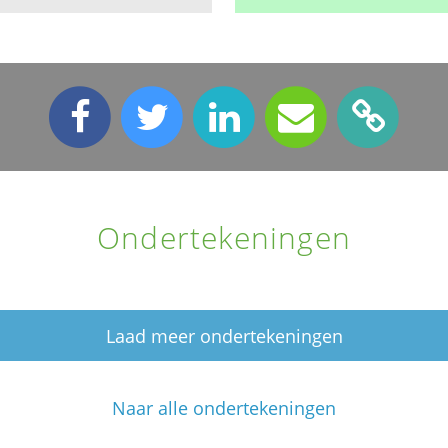
Ondertekeningen
Laad meer ondertekeningen
Naar alle ondertekeningen