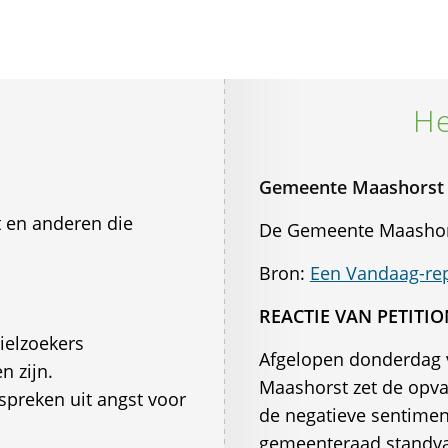
He
Gemeente Maashorst b
 en anderen die
De Gemeente Maashorst
Bron:
Een Vandaag-re
REACTIE VAN PETITI
ielzoekers
Afgelopen donderdag v
n zijn.
Maashorst zet de opva
 spreken uit angst voor
de negatieve sentimen
gemeenteraad standvas