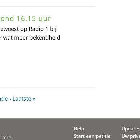
rond 16.15 uur
geweest op Radio 1 bij
er wat meer bekendheid
de ›
Laatste »
Help
Update
Start een petitie
Uw priv
ratie