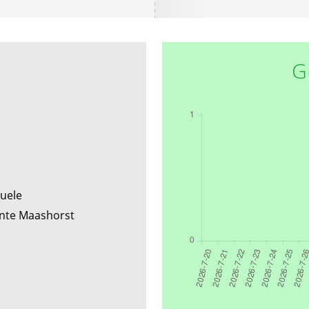
G
ruele
nte Maashorst