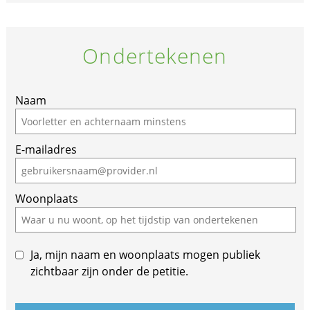
Ondertekenen
If
Naam
you
are
E-mailadres
a
human,
ignore
Woonplaats
this
field
Ja, mijn naam en woonplaats mogen publiek
zichtbaar zijn onder de petitie.