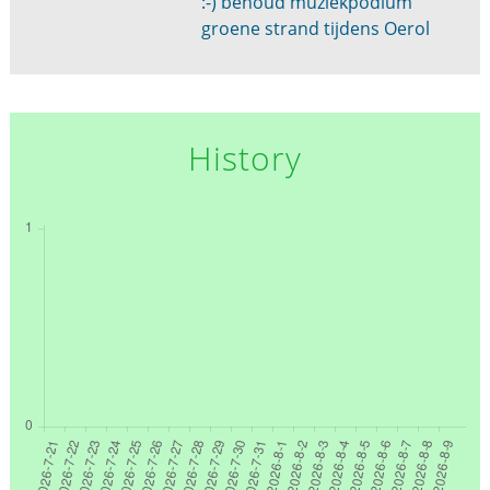
:-) behoud muziekpodium
groene strand tijdens Oerol
History