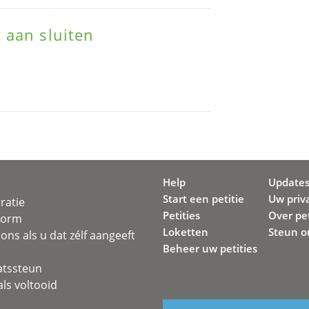
 aan sluiten
Help
Update
Start een petitie
Uw priv
ratie
Petities
Over pet
svorm
Loketten
Steun o
ons als u dat zélf aangeeft
Beheer uw petities
atssteun
ls voltooid