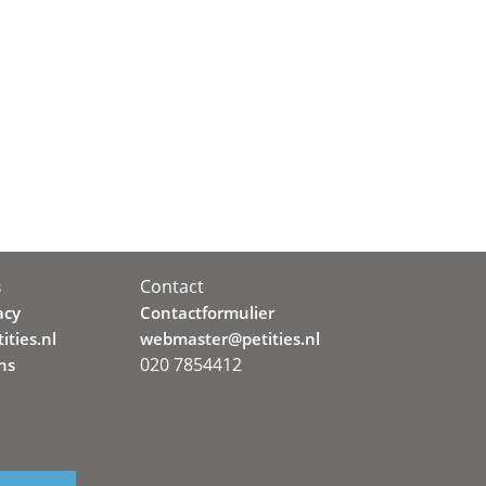
Contact
s
acy
Contactformulier
ities.nl
webmaster@petities.nl
020 7854412
ns