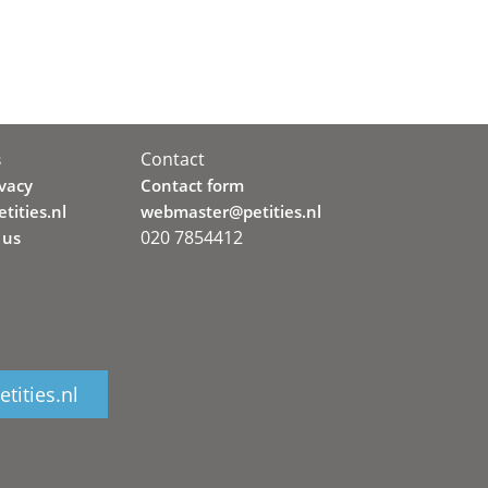
Contact
s
ivacy
Contact form
tities.nl
webmaster@petities.nl
020 7854412
 us
tities.nl