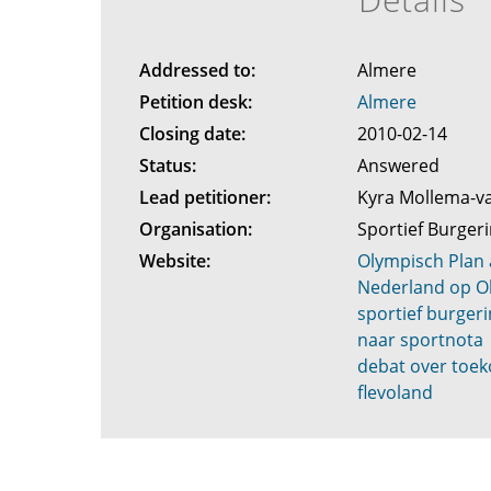
Addressed to:
Almere
Petition desk:
Almere
Closing date:
2010-02-14
Status:
Answered
Lead petitioner:
Kyra Mollema-va
Organisation:
Sportief Burgeri
Website:
Olympisch Plan 
Nederland op O
sportief burgeri
naar sportnota
debat over toe
flevoland