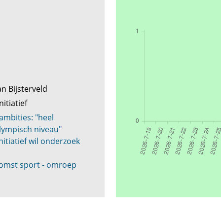
n Bijsterveld
nitiatief
ambities: "heel
lympisch niveau"
nitiatief wil onderzoek
komst sport - omroep