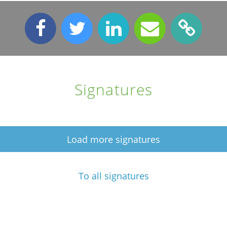
Signatures
Load more signatures
To all signatures