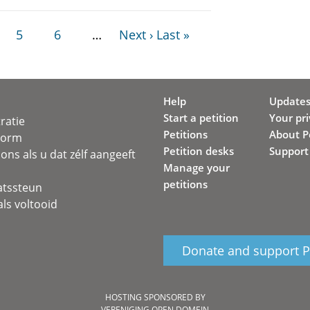
5
6
…
Next ›
Last »
Help
Update
Start a petition
Your pr
ratie
Petitions
About Pe
svorm
Petition desks
Support
ons als u dat zélf aangeeft
Manage your
petitions
atssteun
ls voltooid
Donate and support Pe
HOSTING SPONSORED BY
VERENIGING OPEN DOMEIN