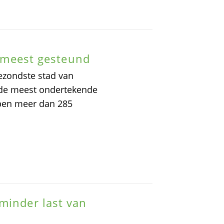
ef meest gesteund
ezondste stad van
t de meest ondertekende
bben meer dan 285
minder last van