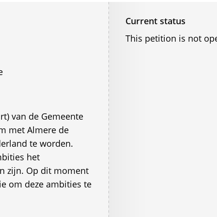
Current status
This petition is not op
e
ort) van de Gemeente
om met Almere de
derland te worden.
bities het
n zijn. Op dit moment
ie om deze ambities te