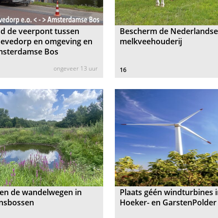
d de veerpont tussen
Bescherm de Nederlands
evedorp en omgeving en
melkveehouderij
msterdamse Bos
ongeveer 13 uur
16
en de wandelwegen in
Plaats géén windturbines 
nsbossen
Hoeker- en GarstenPolder