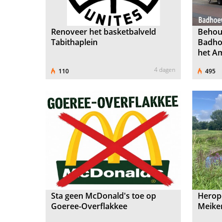
Renoveer het basketbalveld
Behou
Tabithaplein
Badho
het A
4 dagen
110
495
Sta geen McDonald's toe op
Herop
Goeree-Overflakkee
Meike