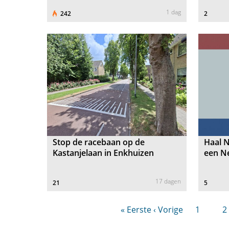
1 dag
242
2
Stop de racebaan op de
Haal N
Kastanjelaan in Enkhuizen
een Ne
17 dagen
21
5
« Eerste
‹ Vorige
1
2