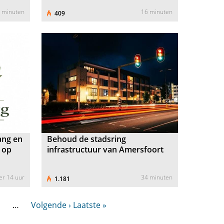
 minuten
16 minuten
409
ang en
Behoud de stadsring
 op
infrastructuur van Amersfoort
er 14 uur
34 minuten
1.181
…
Volgende ›
Laatste »