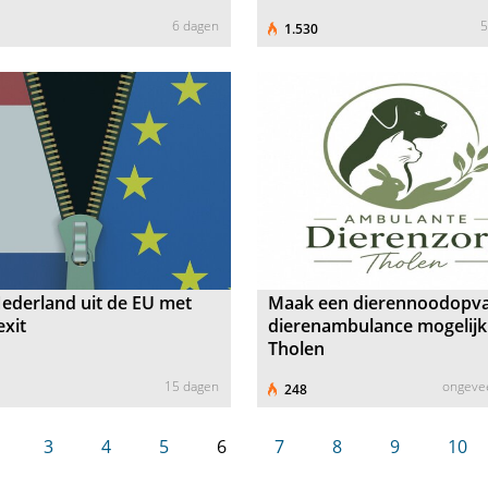
6 dagen
5
1.530
ederland uit de EU met
Maak een dierennoodopv
xit
dierenambulance mogelijk
Tholen
15 dagen
ongeve
248
3
4
5
6
7
8
9
10