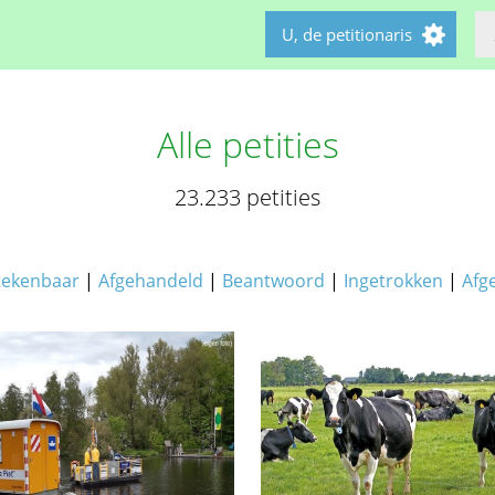
U, de petitionaris
Alle petities
23.233 petities
tekenbaar
|
Afgehandeld
|
Beantwoord
|
Ingetrokken
|
Afg