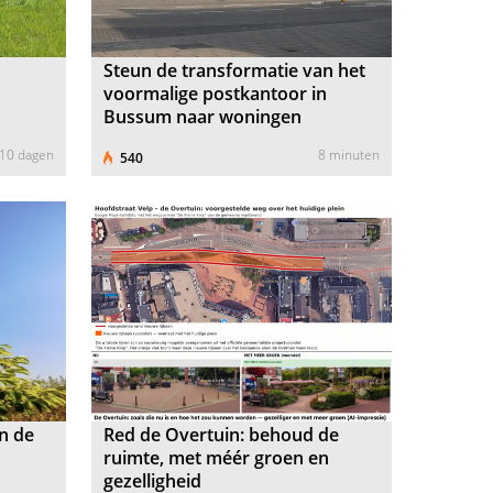
e
Steun de transformatie van het
voormalige postkantoor in
Bussum naar woningen
10 dagen
8 minuten
540
in de
Red de Overtuin: behoud de
ruimte, met méér groen en
gezelligheid