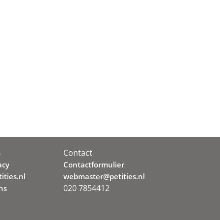
Contact
s
acy
Contactformulier
ities.nl
webmaster@petities.nl
020 7854412
ns