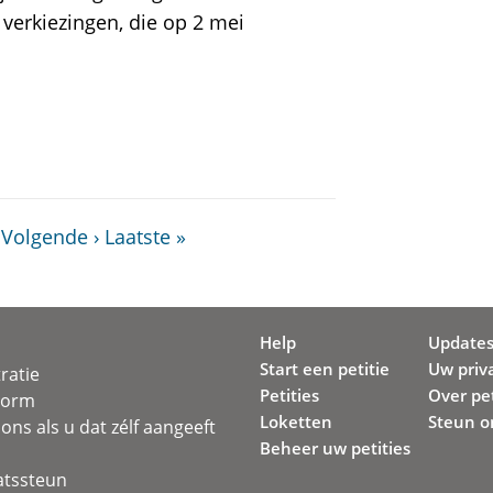
verkiezingen, die op 2 mei
Volgende ›
Laatste »
Help
Update
Start een petitie
Uw priv
ratie
Petities
Over pet
svorm
Loketten
Steun o
ons als u dat zélf aangeeft
Beheer uw petities
atssteun