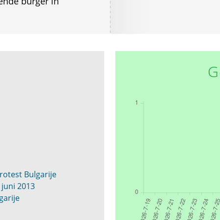
ende burger in
G
rotest Bulgarije
 juni 2013
garije