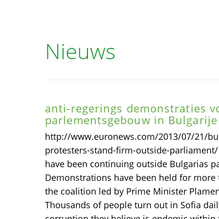
Nieuws
anti-regerings demonstraties v
parlementsgebouw in Bulgarije
http://www.euronews.com/2013/07/21/bul
protesters-stand-firm-outside-parliament
have been continuing outside Bulgarias p
Demonstrations have been held for more th
the coalition led by Prime Minister Plamen
Thousands of people turn out in Sofia dail
corruption they believe is endemic within