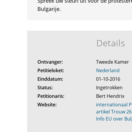
Spreek uw steun uit voor de protester
Bulgarije.
Details
Ontvanger:
Tweede Kamer
Petitieloket:
Nederland
Einddatum:
01-10-2016
Status:
Ingetrokken
Petitionaris:
Bert Hendrix
Website:
internationaal P
artikel Trouw 26
Info EU over Bul