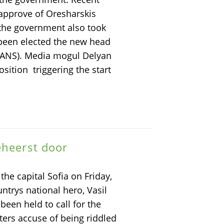
approve of Oresharskis
f the government also took
been elected the new head
(DANS). Media mogul Delyan
ition  triggering the start
eheerst door
the capital Sofia on Friday,
ntrys national hero, Vasil
been held to call for the
ers accuse of being riddled