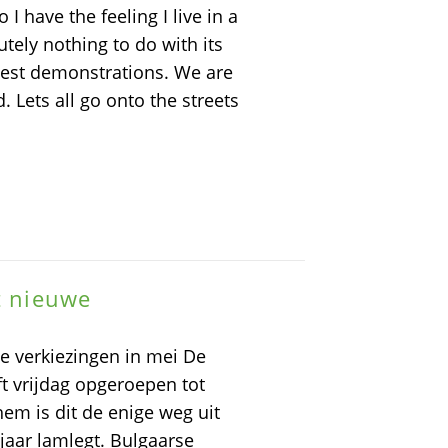
o I have the feeling I live in a
utely nothing to do with its
atest demonstrations. We are
 Lets all go onto the streets
t nieuwe
de verkiezingen in mei De
t vrijdag opgeroepen tot
em is dit de enige weg uit
 jaar lamlegt. Bulgaarse