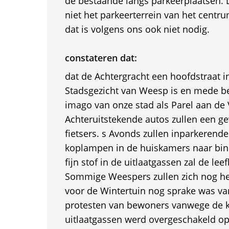
de bestaande langs parkeerplaatsen.
niet het parkeerterrein van het cent
dat is volgens ons ook niet nodig.
constateren dat:
dat de Achtergracht een hoofdstraat 
Stadsgezicht van Weesp is en mede b
imago van onze stad als Parel aan de V
Achteruitstekende autos zullen een g
fietsers. s Avonds zullen inparkerend
koplampen in de huiskamers naar binn
fijn stof in de uitlaatgassen zal de le
Sommige Weespers zullen zich nog he
voor de Wintertuin nog sprake was v
protesten van bewoners vanwege de
uitlaatgassen werd overgeschakeld op