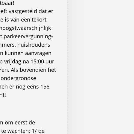
tbaar!
ft vastgesteld dat er
 is van een tekort
 hoogstwaarschijnlijk
et parkeervergunning-
Immers, huishoudens
en kunnen aanvragen
vrijdag na 15:00 uur
ren. Als bovendien het
f ondergrondse
men er nog eens 156
ht!
m om eerst de
 te wachten: 1/ de