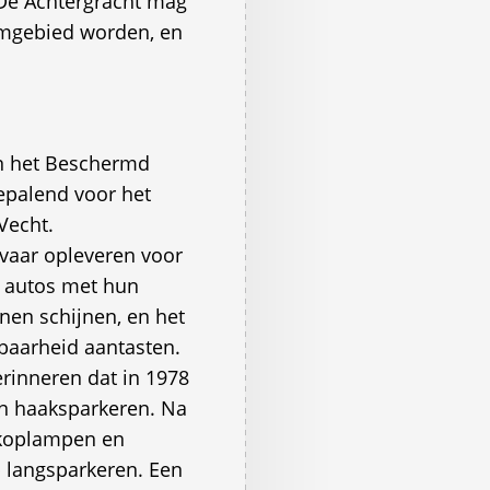
 De Achtergracht mag
rumgebied worden, en
in het Beschermd
epalend voor het
echt.
evaar opleveren voor
e autos met hun
en schijnen, en het
efbaarheid aantasten.
rinneren dat in 1978
an haaksparkeren. Na
 koplampen en
 langsparkeren. Een