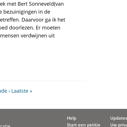
rek met Bert Sonneveld(van
e bezuinigingen in de
etreffen. Daarvoor ga ik het
oed doorlezen. Er moeten
0 mensen verdwijnen uit
de ›
Laatste »
Help
Update
Start een petitie
Uw priv
ratie