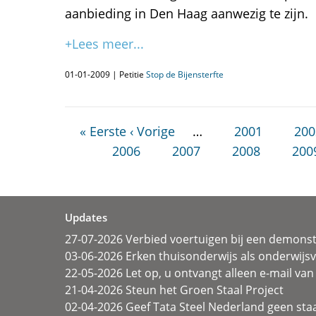
aanbieding in Den Haag aanwezig te zijn.
+Lees meer...
01-01-2009 | Petitie
Stop de Bijensterfte
« Eerste
‹ Vorige
…
2001
200
2006
2007
2008
200
Updates
27-07-2026 Verbied voertuigen bij een demonst
03-06-2026 Erken thuisonderwijs als onderwij
22-05-2026 Let op, u ontvangt alleen e-mail van 
21-04-2026 Steun het Groen Staal Project
02-04-2026 Geef Tata Steel Nederland geen sta