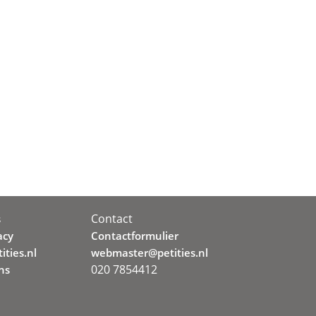
Contact
s
acy
Contactformulier
ities.nl
webmaster@petities.nl
020 7854412
ns