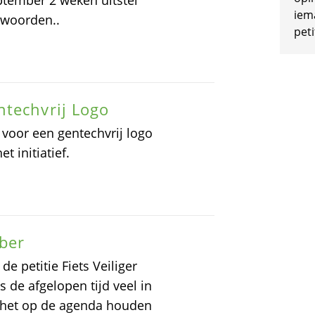
tember 2 weken uitstel
iem
twoorden..
peti
ntechvrij Logo
 voor een gentechvrij logo
t initiatief.
ober
 petitie Fiets Veiliger
de afgelopen tijd veel in
 het op de agenda houden