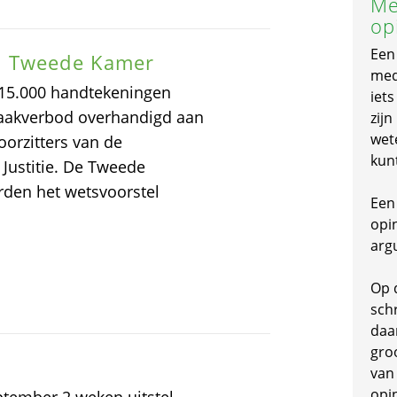
Me
op
Een
n Tweede Kamer
mede
 15.000 handtekeningen
iet
kraakverbod overhandigd aan
zijn
wet
orzitters van de
kun
 Justitie. De Tweede
rden het wetsvoorstel
Een 
opi
arg
Op 
schr
daa
gro
van
opi