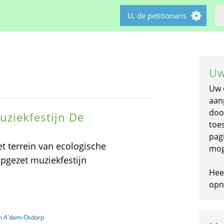
U, de petitionaris
Uw
Uw 
aan
doo
uziekfestijn De
toe
pagi
t terrein van ecologische
mog
pgezet muziekfestijn
Hee
opni
in A'dam-Osdorp