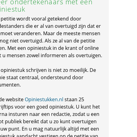
er ondertekenaars met een
iniestuk
 petitie wordt vooral getekend door
standers die er al van overtuigd zijn dat er
s moet veranderen. Maar de meeste mensen
 nog niet overtuigd. Als ze al van de petitie
en. Met een opiniestuk in de krant of online
t u mensen zowel informeren als overtuigen.
opiniestuk schrijven is niet zo moeilijk. De
nie staat centraal, ondersteund door
umenten.
de website
Opiniestukken.nl
staan 25
ijftips voor een goed opiniestuk. U kunt het
rna insturen naar een redactie, zodat u een
ot publiek bereikt dat u zo kunt overtuigen
 uw punt. En u mag natuurlijk altijd met een
niestuk aandacht vestigen op de petitie van