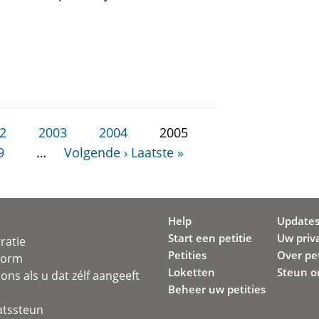
2
2003
2004
2005
9
…
Volgende ›
Laatste »
Help
Update
Start een petitie
Uw priv
ratie
Petities
Over pet
svorm
Loketten
Steun o
ons als u dat zélf aangeeft
Beheer uw petities
atssteun