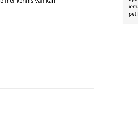
e hier kennis van kan
iem
peti