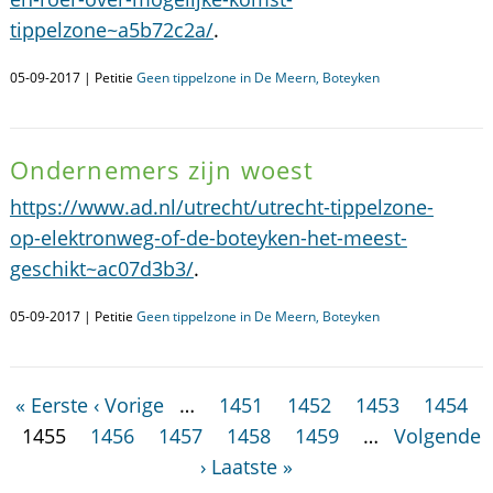
tippelzone~a5b72c2a/
.
05-09-2017 | Petitie
Geen tippelzone in De Meern, Boteyken
Ondernemers zijn woest
https://www.ad.nl/utrecht/utrecht-tippelzone-
op-elektronweg-of-de-boteyken-het-meest-
geschikt~ac07d3b3/
.
05-09-2017 | Petitie
Geen tippelzone in De Meern, Boteyken
« Eerste
‹ Vorige
…
1451
1452
1453
1454
1455
1456
1457
1458
1459
…
Volgende
›
Laatste »