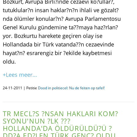
Bozkurt, Avrupa Birli?inde cezaevi ko?ullar?,
tutuklular?n insan haklar?n?n ihlali ve gözalt?
nda ölümler konular?n? Avrupa Parlamentosu
Genel Kurulu gündemine ta??maya haz?rlan?
yor. Bozkurtu harekete geçiren olay ise
Hollandada bir Türk vatanda??n cezaevinde
hayat?n? esrarengiz bir ?ekilde kaybetmesi
oldu.
+Lees meer...
24-11-2011 | Petitie
Dood in politiecel: Nu de feiten op tafel!
TR MECL?S ?NSAN HAKLARI KOM?
SYONU'NUN ?LK ???
HOLLANDA'DA ÖLDÜRÜLDÜ?Ü ?
DD?A ED?LEN TÜRK GENC? OLDU