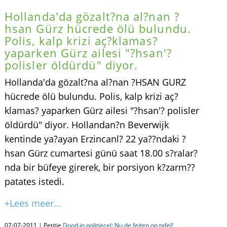
Hollanda'da gözalt?na al?nan ?
hsan Gürz hücrede ölü bulundu.
Polis, kalp krizi aç?klamas?
yaparken Gürz ailesi "?hsan'?
polisler öldürdü" diyor.
Hollanda'da gözalt?na al?nan ?HSAN GURZ
hücrede ölü bulundu. Polis, kalp krizi aç?
klamas? yaparken Gürz ailesi "?hsan'? polisler
öldürdü" diyor. Hollandan?n Beverwijk
kentinde ya?ayan Erzincanl? 22 ya??ndaki ?
hsan Gürz cumartesi günü saat 18.00 s?ralar?
nda bir büfeye girerek, bir porsiyon k?zarm??
patates istedi.
+Lees meer...
07-07-2011 | Petitie
Dood in politiecel: Nu de feiten op tafel!