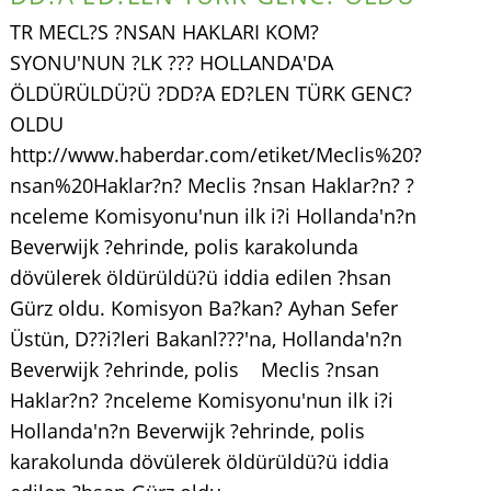
TR MECL?S ?NSAN HAKLARI KOM?
SYONU'NUN ?LK ??? HOLLANDA'DA
ÖLDÜRÜLDÜ?Ü ?DD?A ED?LEN TÜRK GENC?
OLDU
http://www.haberdar.com/etiket/Meclis%20?
nsan%20Haklar?n? Meclis ?nsan Haklar?n? ?
nceleme Komisyonu'nun ilk i?i Hollanda'n?n
Beverwijk ?ehrinde, polis karakolunda
dövülerek öldürüldü?ü iddia edilen ?hsan
Gürz oldu. Komisyon Ba?kan? Ayhan Sefer
Üstün, D??i?leri Bakanl???'na, Hollanda'n?n
Beverwijk ?ehrinde, polis Meclis ?nsan
Haklar?n? ?nceleme Komisyonu'nun ilk i?i
Hollanda'n?n Beverwijk ?ehrinde, polis
karakolunda dövülerek öldürüldü?ü iddia