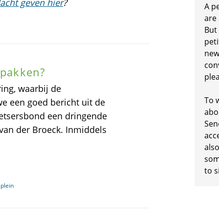
acht geven hier
?
A p
are
But
peti
new
conv
erpakken?
plea
ng, waarbij de
To w
 een goed bericht uit de
abo
ietsersbond een dringende
Sen
 van der Broeck. Inmiddels
acc
also
some
to s
plein