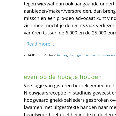
tegen wie/wat dan ook aangaande onderti
aanbieden/maken/verspreiden, dan brengt d
misschien een pro-deo advocaat kunt vind
zich mee mocht je de rechtszaak verlieze
variëren tussen de 6.000 en de 25.000 eur
+Read more...
2014-01-09 | Petition
Stichting Brein gaat niet over amateur ond
even op de hoogte houden
Verslagje van gisteren bezoek gemeente hu
Nieuwjaarsreceptie in stadhuis geweest e
hoogwaardigheid-bekleders gesproken ove
kwamen met uitgestrekte handen naar me
beantwoord het doel heiligt de middelen z