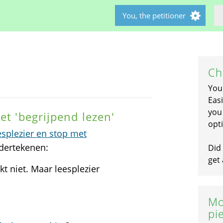
You, the petitioner
Ch
You
Easi
you 
et 'begrijpend lezen'
opti
esplezier en stop met
ndertekenen:
Did 
get 
t niet. Maar leesplezier
Mo
pi