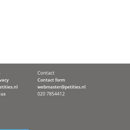
Contact
s
ivacy
Contact form
tities.nl
webmaster@petities.nl
020 7854412
 us