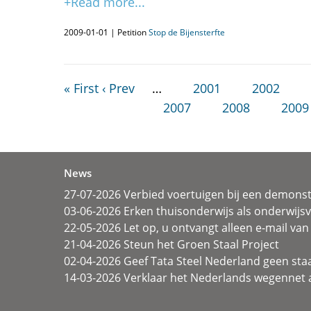
+Read more...
2009-01-01 | Petition
Stop de Bijensterfte
« First
‹ Prev
…
2001
2002
2007
2008
2009
News
27-07-2026 Verbied voertuigen bij een demonst
03-06-2026 Erken thuisonderwijs als onderwij
22-05-2026 Let op, u ontvangt alleen e-mail van 
21-04-2026 Steun het Groen Staal Project
02-04-2026 Geef Tata Steel Nederland geen sta
14-03-2026 Verklaar het Nederlands wegennet a