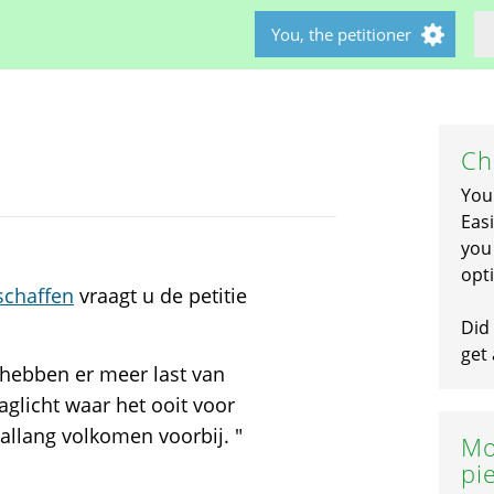
You, the petitioner
Ch
You
Easi
you 
opti
schaffen
vraagt u de petitie
Did 
get 
 hebben er meer last van
aglicht waar het ooit voor
 allang volkomen voorbij. "
Mo
pi