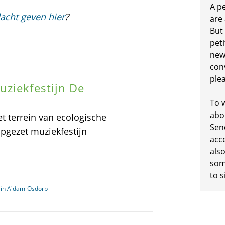
A p
acht geven hier
?
are
But
peti
new
conv
plea
uziekfestijn De
To w
abo
t terrein van ecologische
Sen
pgezet muziekfestijn
acc
also
some
to s
 in A'dam-Osdorp