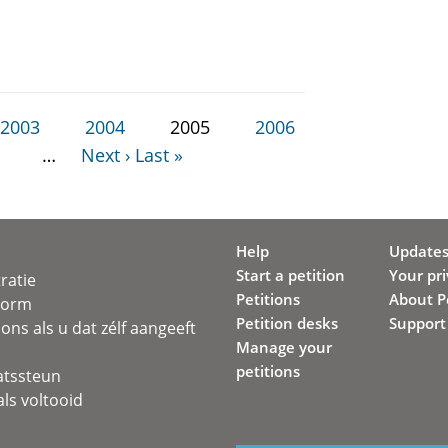
2003
2004
2005
2006
…
Next ›
Last »
Help
Update
Start a petition
Your pr
ratie
Petitions
About Pe
svorm
Petition desks
Support
ons als u dat zélf aangeeft
Manage your
petitions
atssteun
ls voltooid