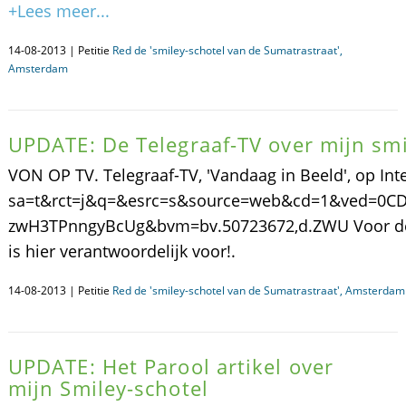
+Lees meer...
14-08-2013 | Petitie
Red de 'smiley-schotel van de Sumatrastraat',
Amsterdam
UPDATE: De Telegraaf-TV over mijn smi
VON OP TV. Telegraaf-TV, 'Vandaag in Beeld', op Int
sa=t&rct=j&q=&esrc=s&source=web&cd=1&ved=0C
zwH3TPnngyBcUg&bvm=bv.50723672,d.ZWU Voor de goe
is hier verantwoordelijk voor!.
14-08-2013 | Petitie
Red de 'smiley-schotel van de Sumatrastraat', Amsterdam
UPDATE: Het Parool artikel over
mijn Smiley-schotel