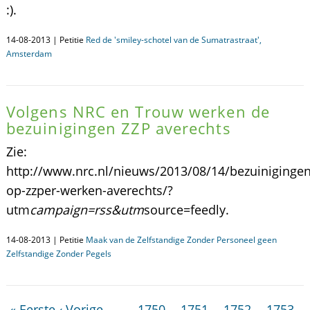
:).
14-08-2013 | Petitie
Red de 'smiley-schotel van de Sumatrastraat',
Amsterdam
Volgens NRC en Trouw werken de
bezuinigingen ZZP averechts
Zie:
http://www.nrc.nl/nieuws/2013/08/14/bezuinigingen
op-zzper-werken-averechts/?
utm
campaign=rss&utm
source=feedly.
14-08-2013 | Petitie
Maak van de Zelfstandige Zonder Personeel geen
Zelfstandige Zonder Pegels
« Eerste
‹ Vorige
…
1750
1751
1752
1753