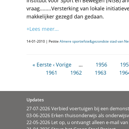
Instituut voor Sport en Bewegen (NISB) a
vraag........Versterking van lokale initiatiev
makkelijker gezegd dan gedaan.
+Lees meer...
14-01-2010 | Petitie
Almere sportiefste&gezondste stad van Ne
« Eerste
‹ Vorige
…
1956
195
1961
1962
1963
196
Updates
27-07-2026 Verbied voertuigen bij een demonst
03-06-2026 Erken thuisonderwijs als onderwij
22-05-2026 Let op, u ontvangt alleen e-mail van 