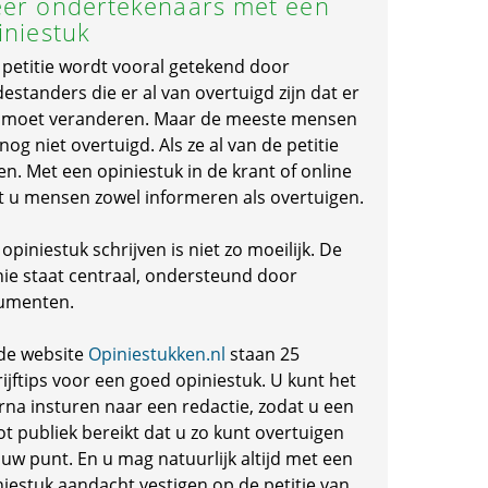
er ondertekenaars met een
iniestuk
 petitie wordt vooral getekend door
standers die er al van overtuigd zijn dat er
s moet veranderen. Maar de meeste mensen
 nog niet overtuigd. Als ze al van de petitie
en. Met een opiniestuk in de krant of online
t u mensen zowel informeren als overtuigen.
opiniestuk schrijven is niet zo moeilijk. De
nie staat centraal, ondersteund door
umenten.
de website
Opiniestukken.nl
staan 25
ijftips voor een goed opiniestuk. U kunt het
rna insturen naar een redactie, zodat u een
ot publiek bereikt dat u zo kunt overtuigen
 uw punt. En u mag natuurlijk altijd met een
niestuk aandacht vestigen op de petitie van