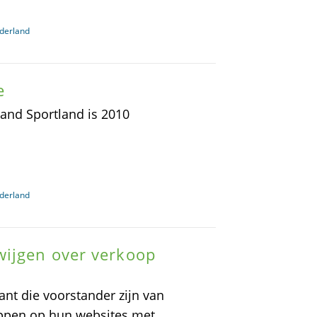
derland
e
land Sportland is 2010
derland
wijgen over verkoop
ant die voorstander zijn van
eppen op hun websites met