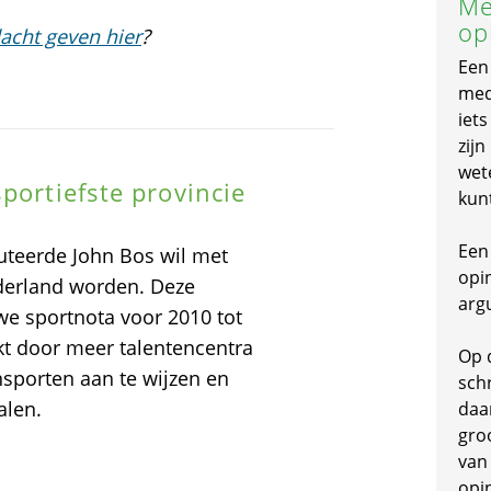
Me
op
acht geven hier
?
Een
mede
iet
zijn
wet
portiefste provincie
kun
Een 
eerde John Bos wil met
opi
ederland worden. Deze
arg
uwe sportnota voor 2010 tot
t door meer talentencentra
Op 
nsporten aan te wijzen en
schr
alen.
daa
gro
van
opi