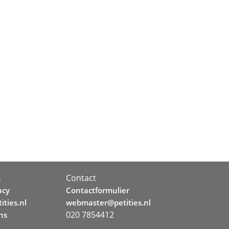
Contact
s
acy
Contactformulier
ities.nl
webmaster@petities.nl
020 7854412
ns