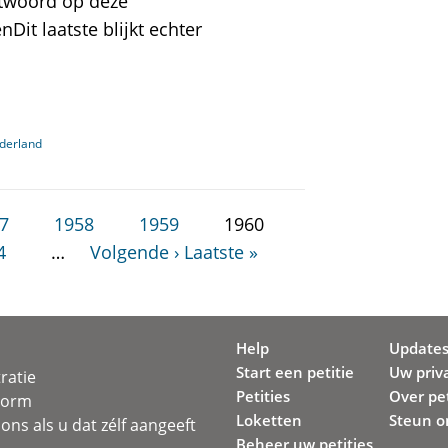
ntwoord op deze
enDit laatste blijkt echter
derland
7
1958
1959
1960
4
…
Volgende ›
Laatste »
Help
Update
Start een petitie
Uw priv
ratie
Petities
Over pet
svorm
Loketten
Steun o
ons als u dat zélf aangeeft
Beheer uw petities