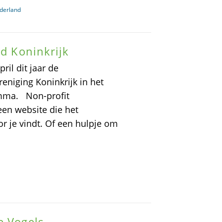
derland
gd Koninkrijk
il dit jaar de
eniging Koninkrijk in het
mma. Non-profit
een website die het
or je vindt. Of een hulpje om
e Vogels