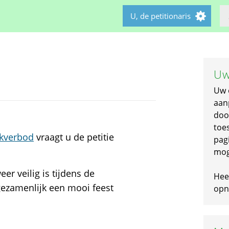
U, de petitionaris
Uw
Uw 
aan
doo
toe
kverbod
vraagt u de petitie
pagi
mog
r veilig is tijdens de
Hee
gezamenlijk een mooi feest
opni