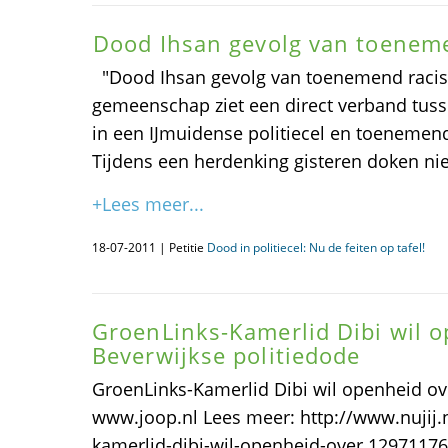
Dood Ihsan gevolg van toenem
"Dood Ihsan gevolg van toenemend raci
gemeenschap ziet een direct verband tus
in een IJmuidense politiecel en toenemen
Tijdens een herdenking gisteren doken ni
+Lees meer...
18-07-2011 | Petitie
Dood in politiecel: Nu de feiten op tafel!
GroenLinks-Kamerlid Dibi wil 
Beverwijkse politiedode
GroenLinks-Kamerlid Dibi wil openheid ov
www.joop.nl Lees meer: http://www.nujij.n
kamerlid-dibi-wil-openheid-over.129711