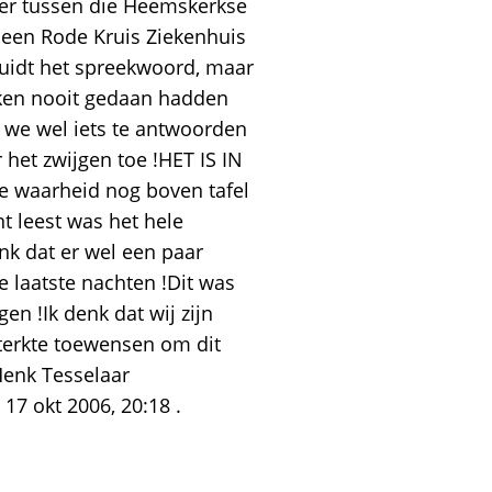
t er tussen die Heemskerkse
h een Rode Kruis Ziekenhuis
uidt het spreekwoord, maar
zaken nooit gedaan hadden
 we wel iets te antwoorden
 het zwijgen toe !HET IS IN
e waarheid nog boven tafel
nt leest was het hele
nk dat er wel een paar
 laatste nachten !Dit was
en !Ik denk dat wij zijn
sterkte toewensen om dit
Henk Tesselaar
17 okt 2006, 20:18 .