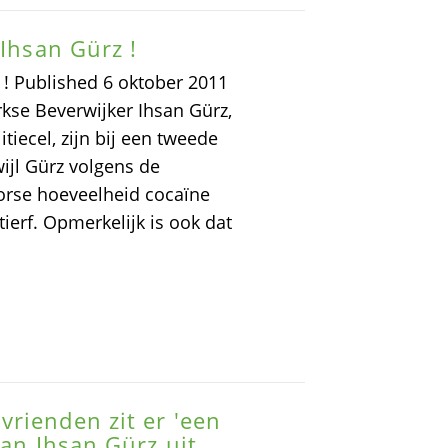
 Ihsan Gürz !
 ! Published 6 oktober 2011
kse Beverwijker Ihsan Gürz,
tiecel, zijn bij een tweede
ijl Gürz volgens de
forse hoeveelheid cocaïne
ierf. Opmerkelijk is ook dat
rienden zit er 'een
van Ihsan Gürz uit