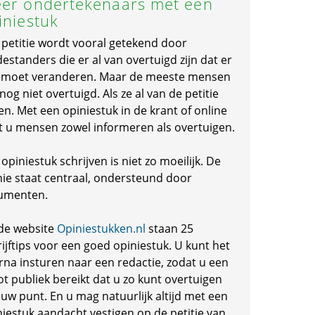
er ondertekenaars met een
iniestuk
 petitie wordt vooral getekend door
standers die er al van overtuigd zijn dat er
s moet veranderen. Maar de meeste mensen
 nog niet overtuigd. Als ze al van de petitie
en. Met een opiniestuk in de krant of online
t u mensen zowel informeren als overtuigen.
opiniestuk schrijven is niet zo moeilijk. De
nie staat centraal, ondersteund door
umenten.
de website
Opiniestukken.nl
staan 25
ijftips voor een goed opiniestuk. U kunt het
rna insturen naar een redactie, zodat u een
ot publiek bereikt dat u zo kunt overtuigen
 uw punt. En u mag natuurlijk altijd met een
niestuk aandacht vestigen op de petitie van