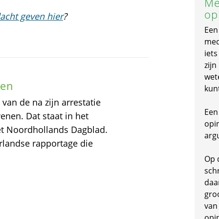
Me
op
acht geven hier
?
Een
mede
iet
zijn
wet
nen
kun
van de na zijn arrestatie
Een 
enen. Dat staat in het
opi
het Noordhollands Dagblad.
arg
erlandse rapportage die
Op 
schr
daa
gro
van
opi