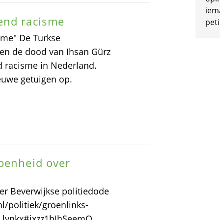
iem
end racisme
peti
sme" De Turkse
sen de dood van Ihsan Gürz
d racisme in Nederland.
euwe getuigen op.
openheid over
er Beverwijkse politiedode
l/politiek/groenlinks-
76.lynkx#ixzz1hJhSeemQ