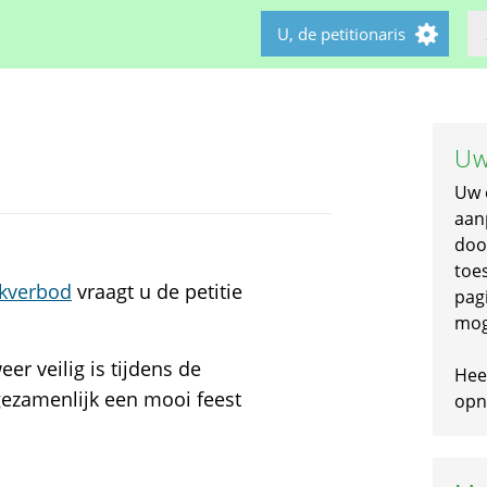
U, de petitionaris
Uw
Uw 
aan
doo
toe
kverbod
vraagt u de petitie
pagi
mog
r veilig is tijdens de
Hee
gezamenlijk een mooi feest
opni