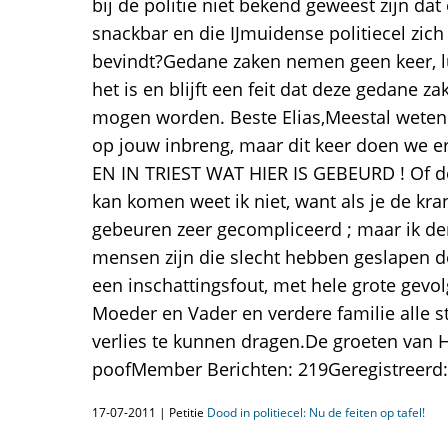
bij de politie niet bekend geweest zijn da
snackbar en die IJmuidense politiecel zic
bevindt?Gedane zaken nemen geen keer, l
het is en blijft een feit dat deze gedane 
mogen worden. Beste Elias,Meestal weten
op jouw inbreng, maar dit keer doen we er
EN IN TRIEST WAT HIER IS GEBEURD ! Of d
kan komen weet ik niet, want als je de kra
gebeuren zeer gecompliceerd ; maar ik de
mensen zijn die slecht hebben geslapen de
een inschattingsfout, met hele grote gevolg
Moeder en Vader en verdere familie alle 
verlies te kunnen dragen.De groeten van 
poofMember Berichten: 219Geregistreerd: 
17-07-2011 | Petitie
Dood in politiecel: Nu de feiten op tafel!