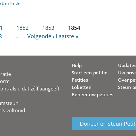
e Den Helder
1
1852
1853
1854
8
…
Volgende ›
Laatste »
Help
Update
Start een petitie
Uw priv
ratie
Petities
Over pet
svorm
Loketten
Steun o
ons als u dat zélf aangeeft
Beheer uw petities
atssteun
ls voltooid
Doneer en steun Petit