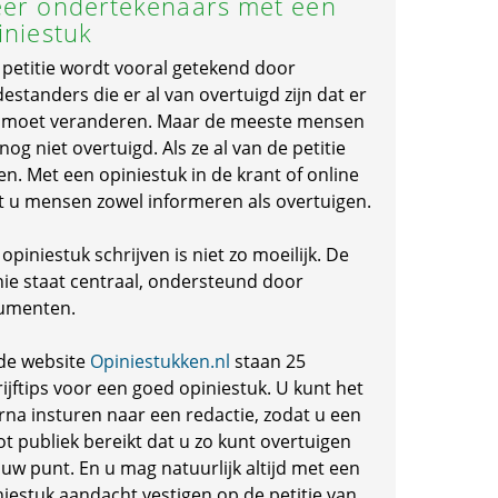
er ondertekenaars met een
iniestuk
 petitie wordt vooral getekend door
standers die er al van overtuigd zijn dat er
s moet veranderen. Maar de meeste mensen
 nog niet overtuigd. Als ze al van de petitie
en. Met een opiniestuk in de krant of online
t u mensen zowel informeren als overtuigen.
opiniestuk schrijven is niet zo moeilijk. De
nie staat centraal, ondersteund door
umenten.
de website
Opiniestukken.nl
staan 25
ijftips voor een goed opiniestuk. U kunt het
rna insturen naar een redactie, zodat u een
ot publiek bereikt dat u zo kunt overtuigen
 uw punt. En u mag natuurlijk altijd met een
niestuk aandacht vestigen op de petitie van