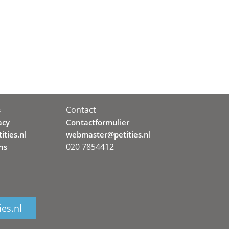
Contact
s
acy
Contactformulier
ities.nl
webmaster@petities.nl
020 7854412
ns
ies.nl