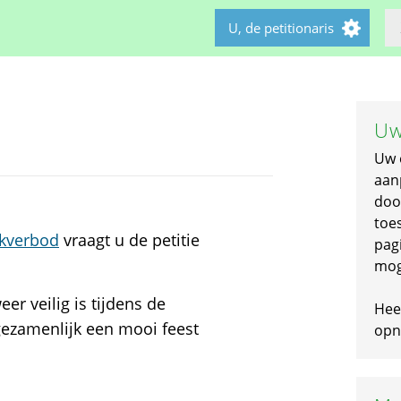
U, de petitionaris
Uw
Uw 
aan
doo
toe
kverbod
vraagt u de petitie
pagi
mog
r veilig is tijdens de
Hee
gezamenlijk een mooi feest
opni