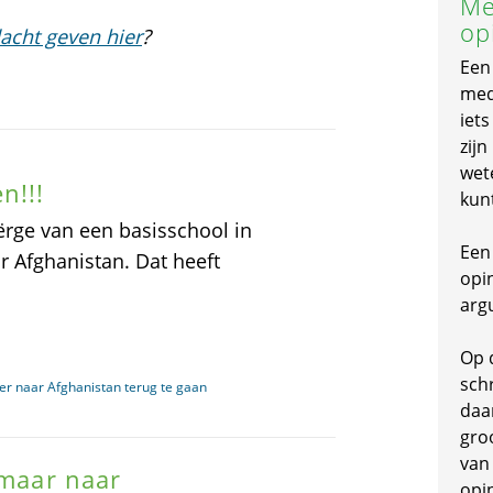
Me
op
acht geven hier
?
Een
mede
iet
zijn
wet
n!!!
kun
rge van een basisschool in
Een 
r Afghanistan. Dat heeft
opi
arg
Op 
schr
r naar Afghanistan terug te gaan
daa
gro
van
 maar naar
opi