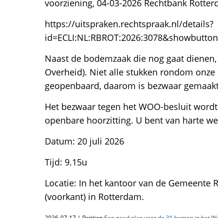
voorziening, 04-03-2026 Rechtbank Rotter
https://uitspraken.rechtspraak.nl/details?
id=ECLI:NL:RBROT:2026:3078&showbutto
Naast de bodemzaak die nog gaat dienen,
Overheid). Niet alle stukken rondom onz
geopenbaard, daarom is bezwaar gemaakt
Het bezwaar tegen het WOO-besluit word
openbare hoorzitting. U bent van harte we
Datum: 20 juli 2026
Tijd: 9.15u
Locatie: In het kantoor van de Gemeente
(voorkant) in Rotterdam.
2026-07-17 | Petition
Een goed plan voor de 31 bomen in het W