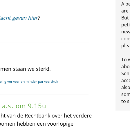
A p
are
acht geven hier
?
But
peti
new
conv
plea
To w
abo
amen staan we sterk!.
Sen
acc
veilig verkeer en minder parkeerdruk
also
some
to s
 a.s. om 9.15u
cht van de Rechtbank over het verdere
 bomen hebben een voorlopige