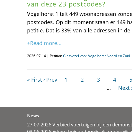
van deze 23 postcodes?
Vogelhorst 1 telt 449 woonadressen zonder
postcodes. Op dit moment staan er 149 h
petitie. Dat is 33% van alle adressen in de 
+Read more...
2026-07-14 | Petition
Glasvezel voor Vogelhorst Noord en Zuid -
« First
‹ Prev
1
2
3
4
…
Next 
News
27-07-2026 Verbied voertuigen bij een demonst
03-06-2026 Erken thuisonderwijs als onderwij