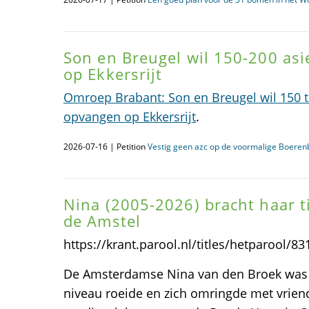
Son en Breugel wil 150-200 as
op Ekkersrijt
Omroep Brabant: Son en Breugel wil 150 t
opvangen op Ekkersrijt
.
2026-07-16 | Petition
Vestig geen azc op de voormalige Boerenb
Nina (2005-2026) bracht haar tij
de Amstel
https://krant.parool.nl/titles/hetparool/
De Amsterdamse Nina van den Broek was e
niveau roeide en zich omringde met vriend