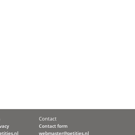
Contact
s
ivacy
Contact form
tities.nl
webmaster@petities.nl