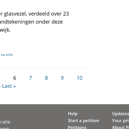
 glasvezel, verdeeld over 23
andtekeningen onder deze
wijk.
 nu echt
5
6
7
8
9
10
›
Last »
Help
Update
Start a petition
Your pr
ratie
Petitions
About Pe
svorm