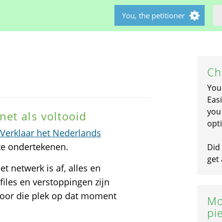
You, the petitioner
Ch
You
Easi
you 
et als voltooid
opti
'Verklaar het Nederlands
 te ondertekenen.
Did 
get 
et netwerk is af, alles en
files en verstoppingen zijn
 voor die plek op dat moment
Mo
pi