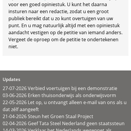
voor een goed opiniestuk. U kunt het daarna
insturen naar een redactie, zodat u een groot
publiek bereikt dat u zo kunt overtuigen van uw
punt. En u mag natuurlijk altijd met een opiniestuk
aandacht vestigen op de petitie van iemand anders.
Vergeet de oproep om de petitie te ondertekenen
niet.
Updates
27-07-2026 Verbied voertuigen bij een demonstratie
03-06-2026 Erken thuisonderwijs als onderwijsvorm
22-05-2026 Let op, u ontvangt alleen e-mail van ons als u
dat zélf aangeeft
21-04-2026 Steun het Groen Staal Project
02-04-2026 Geef Tata Steel Nederland geen staatssteun
14-03-2026 Verklaar het Nederlands wegennet als