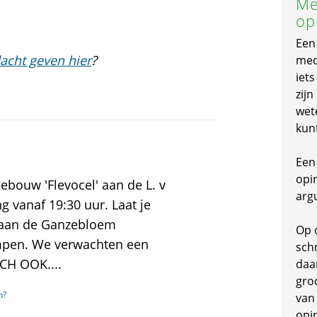
Me
op
Een
acht geven hier
?
mede
iet
zijn
wet
kun
Een 
opi
ouw 'Flevocel' aan de L. v
arg
 vanaf 19:30 uur. Laat je
 aan de Ganzebloem
Op 
mpen. We verwachten een
schr
OCH OOK....
daa
gro
n?
van
opi