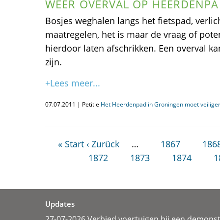
WEER OVERVAL OP HEERDENP
Bosjes weghalen langs het fietspad, verli
maatregelen, het is maar de vraag of poten
hierdoor laten afschrikken. Een overval k
zijn.
+Lees meer...
07.07.2011 | Petitie
Het Heerdenpad in Groningen moet veiliger
« Start
‹ Zurück
…
1867
186
1872
1873
1874
1
Updates
27-07-2026 Verbied voertuigen bij een demonst