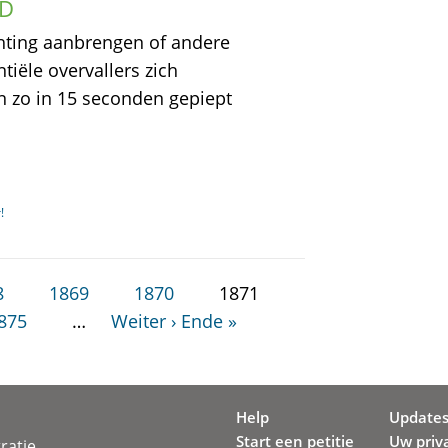
AD
chting aanbrengen of andere
tiële overvallers zich
an zo in 15 seconden gepiept
!
8
1869
1870
1871
875
…
Weiter ›
Ende »
Help
Update
Start een petitie
Uw priv
ratie