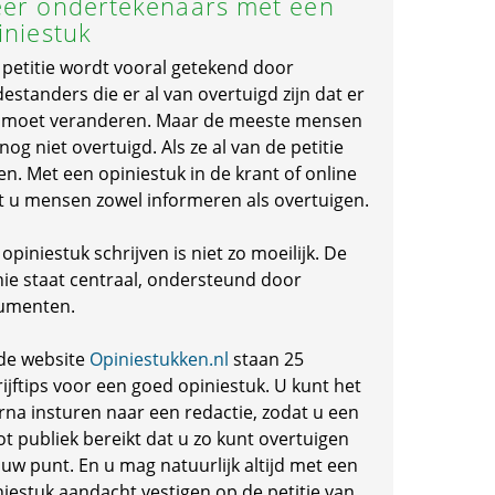
er ondertekenaars met een
iniestuk
 petitie wordt vooral getekend door
standers die er al van overtuigd zijn dat er
s moet veranderen. Maar de meeste mensen
 nog niet overtuigd. Als ze al van de petitie
en. Met een opiniestuk in de krant of online
t u mensen zowel informeren als overtuigen.
opiniestuk schrijven is niet zo moeilijk. De
nie staat centraal, ondersteund door
umenten.
de website
Opiniestukken.nl
staan 25
ijftips voor een goed opiniestuk. U kunt het
rna insturen naar een redactie, zodat u een
ot publiek bereikt dat u zo kunt overtuigen
 uw punt. En u mag natuurlijk altijd met een
niestuk aandacht vestigen op de petitie van