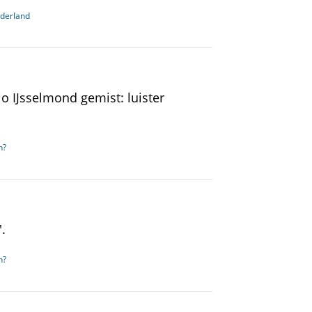
ederland
o IJsselmond gemist: luister
n?
'.
n?