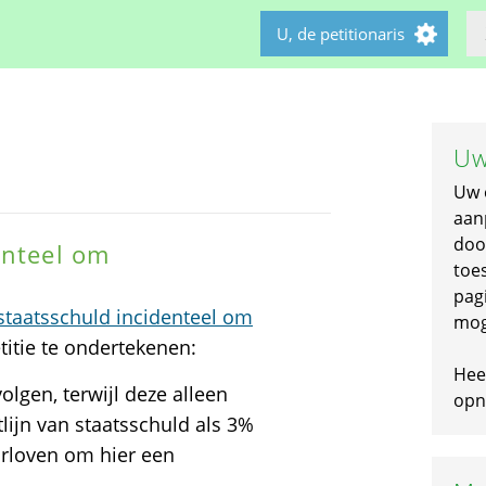
U, de petitionaris
Uw
Uw 
aan
doo
enteel om
toe
pagi
staatsschuld incidenteel om
mog
titie te ondertekenen:
Hee
gen, terwijl deze alleen
opni
lijn van staatsschuld als 3%
orloven om hier een