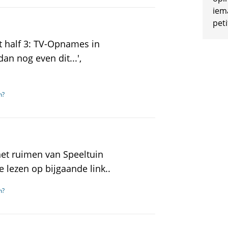
iem
peti
t half 3: TV-Opnames in
an nog even dit...',
n?
 het ruimen van Speeltuin
 lezen op bijgaande link..
n?