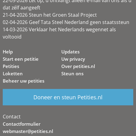
22-05-2026 Let op, u ontvangt alleen e-mail van ons als u
dat zélf aangeeft
21-04-2026 Steun het Groen Staal Project
02-04-2026 Geef Tata Steel Nederland geen staatssteun
14-03-2026 Verklaar het Nederlands wegennet als
voltooid
Help
Updates
Start een petitie
Uw privacy
Petities
Over petities.nl
Loketten
Steun ons
Beheer uw petities
Doneer en steun Petities.nl
Contact
Contactformulier
webmaster@petities.nl