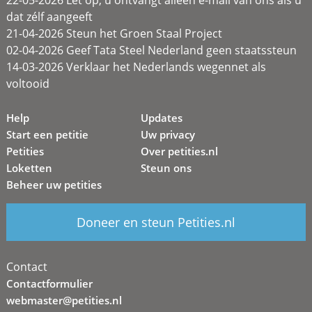
22-05-2026 Let op, u ontvangt alleen e-mail van ons als u
dat zélf aangeeft
21-04-2026 Steun het Groen Staal Project
02-04-2026 Geef Tata Steel Nederland geen staatssteun
14-03-2026 Verklaar het Nederlands wegennet als
voltooid
Help
Updates
Start een petitie
Uw privacy
Petities
Over petities.nl
Loketten
Steun ons
Beheer uw petities
Doneer en steun Petities.nl
Contact
Contactformulier
webmaster@petities.nl