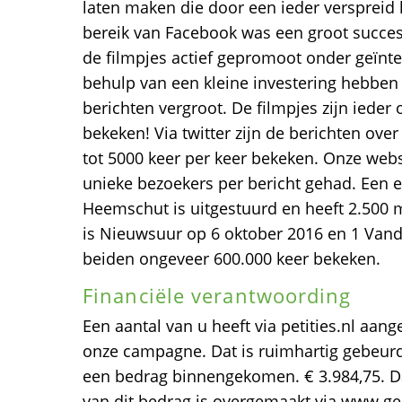
laten maken die door een ieder verspreid
bereik van Facebook was een groot succe
de filmpjes actief gepromoot onder geïnt
behulp van een kleine investering hebben
berichten vergroot. De filmpjes zijn ieder
bekeken! Via twitter zijn de berichten ov
tot 5000 keer per keer bekeken. Onze web
unieke bezoekers per bericht gehad. Een e
Heemschut is uitgestuurd en heeft 2.500 m
is Nieuwsuur op 6 oktober 2016 en 1 Van
beiden ongeveer 600.000 keer bekeken.
Financiële verantwoording
Een aantal van u heeft via petities.nl aan
onze campagne. Dat is ruimhartig gebeurd.
een bedrag binnengekomen. € 3.984,75. Da
van dit bedrag is overgemaakt via www.geef