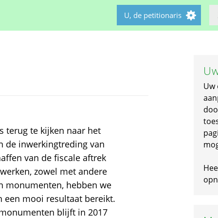
U, de petitionaris
Uw
Uw 
aan
doo
toe
 terug te kijken naar het
pagi
an de inwerkingtreding van
mog
ffen van de fiscale aftrek
Hee
 werken, zowel met andere
opni
 van monumenten, hebben we
n een mooi resultaat bereikt.
smonumenten blijft in 2017