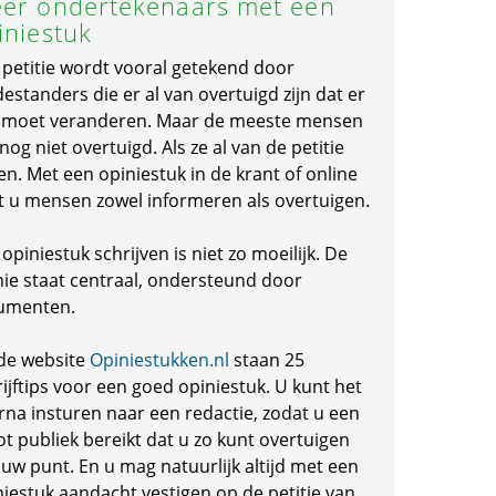
er ondertekenaars met een
iniestuk
 petitie wordt vooral getekend door
standers die er al van overtuigd zijn dat er
s moet veranderen. Maar de meeste mensen
 nog niet overtuigd. Als ze al van de petitie
en. Met een opiniestuk in de krant of online
t u mensen zowel informeren als overtuigen.
opiniestuk schrijven is niet zo moeilijk. De
nie staat centraal, ondersteund door
umenten.
de website
Opiniestukken.nl
staan 25
ijftips voor een goed opiniestuk. U kunt het
rna insturen naar een redactie, zodat u een
ot publiek bereikt dat u zo kunt overtuigen
 uw punt. En u mag natuurlijk altijd met een
niestuk aandacht vestigen op de petitie van