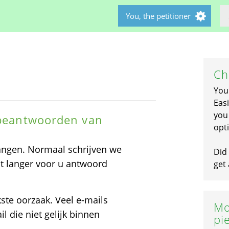
You, the petitioner
Ch
You
Easi
you 
 beantwoorden van
opti
angen. Normaal schrijven we
Did 
at langer voor u antwoord
get 
kste oorzaak. Veel e-mails
Mo
l die niet gelijk binnen
pi