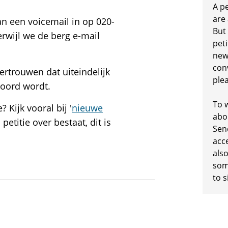
A p
are
an een voicemail in op 020-
But
rwijl we de berg e-mail
peti
new
conv
ertrouwen dat uiteindelijk
plea
woord wordt.
To w
 Kijk vooral bij '
nieuwe
abo
petitie over bestaat, dit is
Sen
acc
also
some
to s