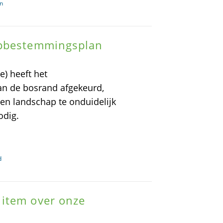
in
rpbestemmingsplan
) heeft het
n de bosrand afgekeurd,
en landschap te onduidelijk
odig.
d
item over onze