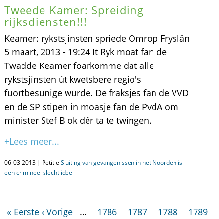
Tweede Kamer: Spreiding
rijksdiensten!!!
Keamer: rykstsjinsten spriede Omrop Fryslân
5 maart, 2013 - 19:24 It Ryk moat fan de
Twadde Keamer foarkomme dat alle
rykstsjinsten út kwetsbere regio's
fuortbesunige wurde. De fraksjes fan de VVD
en de SP stipen in moasje fan de PvdA om
minister Stef Blok dêr ta te twingen.
+Lees meer...
06-03-2013 | Petitie
Sluiting van gevangenissen in het Noorden is
een crimineel slecht idee
« Eerste
‹ Vorige
…
1786
1787
1788
1789